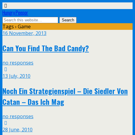
Hungry Peepor
Tags › Game
16 November, 2013
Can You Find The Bad Candy?
no responses
13 July, 2010
Noch Ein Strategienspiel – Die Siedler Von
Catan – Das Ich Mag
no responses
28 June, 2010